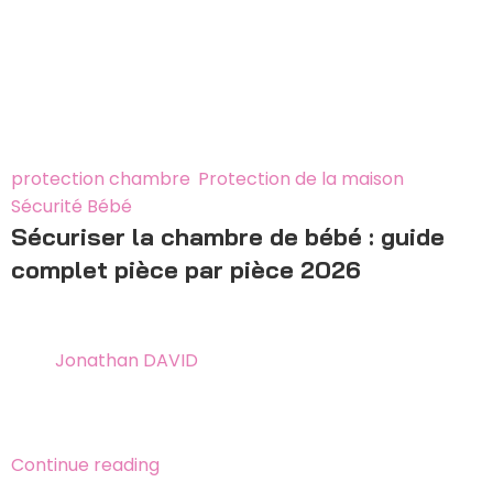
18
Mar
protection chambre
,
Protection de la maison
,
Sécurité Bébé
Sécuriser la chambre de bébé : guide
complet pièce par pièce 2026
24 mai 2026
By
Jonathan DAVID
Sécuriser la chambre de bébé : guide complet pièce
par pièce 2026 Mis à jour le...
Continue reading