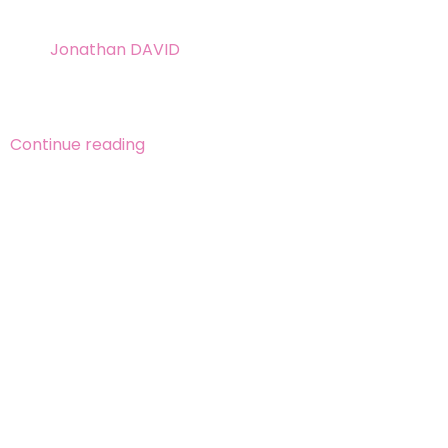
24 mai 2026
By
Jonathan DAVID
Meilleurs accessoires sécurité bébé : top 7 essentiels
en 2026 Mis à jour le 28...
Continue reading