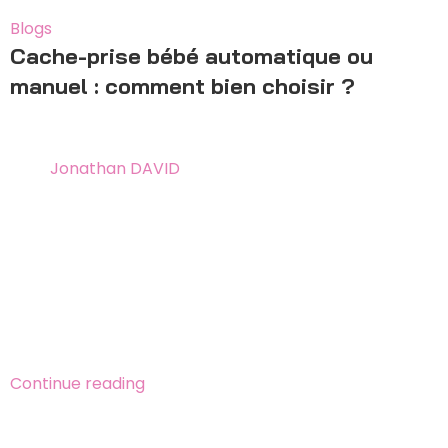
10
Déc
Blogs
Cache-prise bébé automatique ou
manuel : comment bien choisir ?
7 juin 2026
By
Jonathan DAVID
Cache-prise bébé automatique ou manuel : comment
choisir ? On distingue quatre types souvent confondus,
dont le modèle automatique à ressort à éviter pour
des raisons de sécurité électrique. Méthode en 5
étapes et comparatif pour faire le bon choix selon
votre logement.
Continue reading