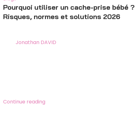
Pourquoi utiliser un cache-prise bébé ?
Risques, normes et solutions 2026
24 mai 2026
By
Jonathan DAVID
Pourquoi installer un cache-prise bébé ? 5 risques
électriques majeurs (électrisation, électrocution,
brûlure, court-circuit, traumatismes), normes
officielles et solution Bébéalis fabriquée en France,
médaillée Concours Lépine International Paris 2021.
Continue reading