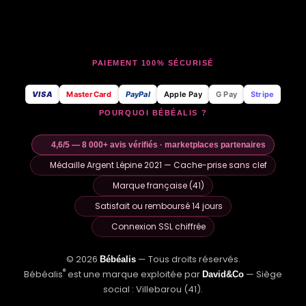
PAIEMENT 100% SÉCURISÉ
VISA
MasterCard
PayPal
Apple Pay
G Pay
Stripe
POURQUOI BÉBÉALIS ?
4,6/5 — 8 000+ avis vérifiés · marketplaces partenaires
Médaille Argent Lépine 2021 — Cache-prise sans clef
Marque française (41)
Satisfait ou remboursé 14 jours
Connexion SSL chiffrée
© 2026
— Tous droits réservés.
Bébéalis
®
Bébéalis
est une marque exploitée par
— Siège
David&Co
social : Villebarou (41).