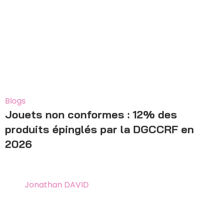
18
Déc
Blogs
Jouets non conformes : 12% des
produits épinglés par la DGCCRF en
2026
24 mai 2026
By
Jonathan DAVID
Jouets non conformes : 12% des produits épinglés par
la DGCCRF en 2026 Mis à jo...