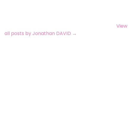
puériculture, sur les retours de milliers de parents
clients, et sur les données publiées par Santé
Publique France en matière de prévention des
accidents domestiques chez les jeunes enfants.
View
all posts by Jonathan DAVID
→