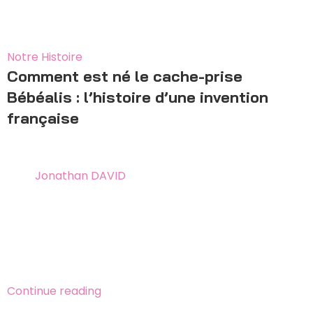
16
Déc
Notre Histoire
Comment est né le cache-prise
Bébéalis : l’histoire d’une invention
française
25 mai 2026
By
Jonathan DAVID
L’histoire vraie du cache-prise Bébéalis, de l’idée au
prototype, jusqu’à la Médaille d’Argent du Concours
Lépine International Paris 2021. Un récit d’innovation
100 % française.
Continue reading