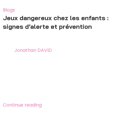
17
Jan
Blogs
Jeux dangereux chez les enfants :
signes d’alerte et prévention
24 mai 2026
By
Jonathan DAVID
Comment repérer si votre enfant est exposé à un jeu
dangereux ? 3 catégories de jeux à risque, 10 signes
d’alerte chez l’enfant, conseils pour le dialogue
parental et ressources officielles d’aide (3018 Net
Écoute, 119 Enfance en Danger, APEAS).
Continue reading