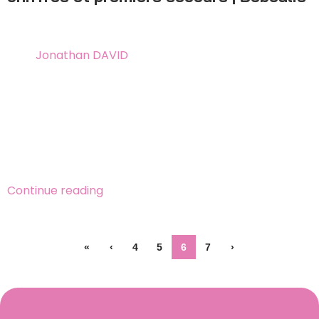
24 mai 2026
By
Jonathan DAVID
Combien d’enfants sont victimes d’accidents
électriques en France ? Profil-type, gestes d’urgence
et plan de prévention à 3 niveaux. Solution Bébéalis
fabriquée en France, médaillée d’argent au Concours
Lépine International Paris 2021.
Continue reading
«
‹
4
5
6
7
›