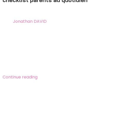
24 mai 2026
By
Jonathan DAVID
Les 10 réflexes parentaux quotidiens à adopter pour
protéger bébé des accidents domestiques. Checklist
concrète : cuisine, bain, médicaments, escalier,
urgences. Solution Bébéalis fabriquée en France,
médaillée d’argent au Concours Lépine International
Paris 2021.
Continue reading