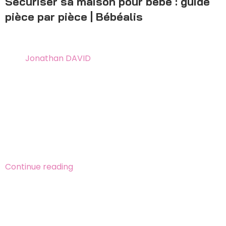
Sécuriser sa maison pour bébé : guide
pièce par pièce | Bébéalis
24 mai 2026
By
Jonathan DAVID
Comment sécuriser chaque pièce de la maison
contre les accidents domestiques ? Guide complet
pièce par pièce : cuisine, salle de bain, salon, chambre,
escalier, jardin. Solution Bébéalis fabriquée en France,
médaillée d’argent au Concours Lépine International
Paris 2021.
Continue reading