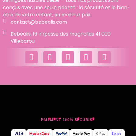
seringues nasales bébé — tous nos produits sont
conçus avec une seule priorité : la sécurité et le bien-
être de votre enfant, au meilleur prix.
contact@bebealis.com
Bébéalis, 16 impasse des magnolias 41 000
Villebarou
PAIEMENT 100% SÉCURISÉ
VISA
MasterCard
PayPal
Apple Pay
G Pay
Stripe