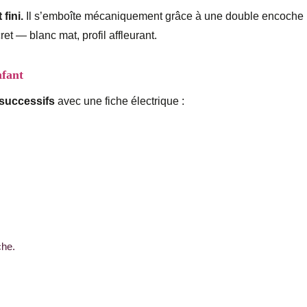
 fini.
Il s’emboîte mécaniquement grâce à une double encoche la
t — blanc mat, profil affleurant.
nfant
 successifs
avec une fiche électrique :
che.