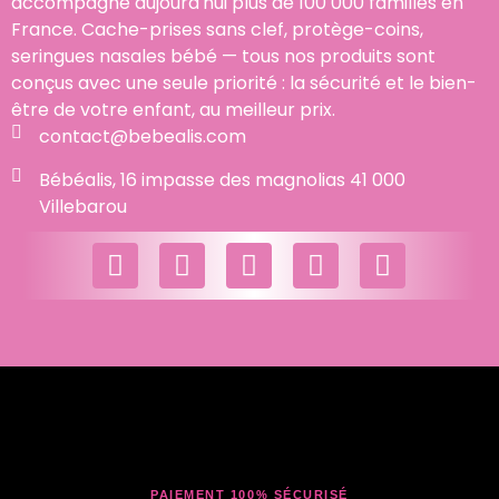
accompagne aujourd'hui plus de 100 000 familles en
France. Cache-prises sans clef, protège-coins,
seringues nasales bébé — tous nos produits sont
conçus avec une seule priorité : la sécurité et le bien-
être de votre enfant, au meilleur prix.
contact@bebealis.com
Bébéalis, 16 impasse des magnolias 41 000
Villebarou
PAIEMENT 100% SÉCURISÉ