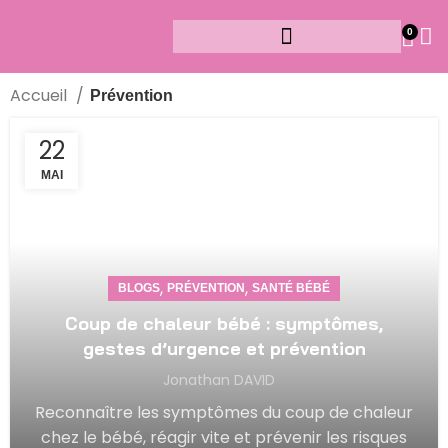
0
Accueil
Prévention
22
MAI
,
,
BLOGS
PRÉVENTION
SANTÉ BÉBÉ
Coup de chaleur bébé : symptômes,
gestes d’urgence et prévention
Jonathan DAVID
Reconnaître les symptômes du coup de chaleur
chez le bébé, réagir vite et prévenir les risques