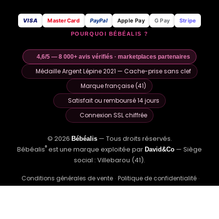
VISA
MasterCard
PayPal
Apple Pay
G Pay
Stripe
POURQUOI BÉBÉALIS ?
4,6/5 — 8 000+ avis vérifiés · marketplaces partenaires
Médaille Argent Lépine 2021 — Cache-prise sans clef
Marque française (41)
Satisfait ou remboursé 14 jours
Connexion SSL chiffrée
© 2026
— Tous droits réservés.
Bébéalis
®
Bébéalis
est une marque exploitée par
— Siège
David&Co
social : Villebarou (41).
Conditions générales de vente
Politique de confidentialité
·
·
Retour et remboursement
Politique de cookies
À propos
·
·
·
Bébéalis dans la presse
Méthodologie avis
Nous contacter
·
·