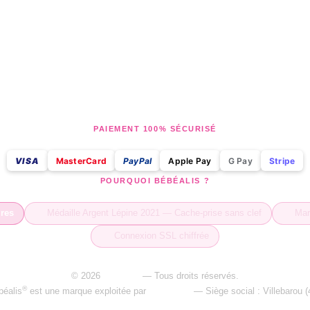
PAIEMENT 100% SÉCURISÉ
VISA
MasterCard
PayPal
Apple Pay
G Pay
Stripe
POURQUOI BÉBÉALIS ?
ires
Médaille Argent Lépine 2021 — Cache-prise sans clef
Marq
Connexion SSL chiffrée
© 2026
Bébéalis
— Tous droits réservés.
®
béalis
est une marque exploitée par
David&Co
— Siège social : Villebarou (