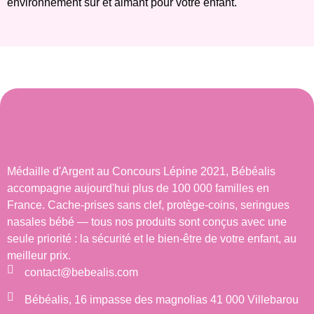
environnement sûr et aimant pour votre enfant.
Médaille d'Argent au Concours Lépine 2021, Bébéalis
accompagne aujourd'hui plus de 100 000 familles en
France. Cache-prises sans clef, protège-coins, seringues
nasales bébé — tous nos produits sont conçus avec une
seule priorité : la sécurité et le bien-être de votre enfant, au
meilleur prix.
contact@bebealis.com
Bébéalis, 16 impasse des magnolias 41 000 Villebarou