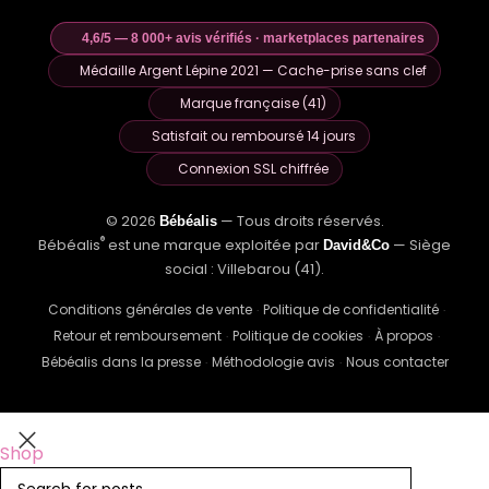
4,6/5 — 8 000+ avis vérifiés · marketplaces partenaires
Médaille Argent Lépine 2021 — Cache-prise sans clef
Marque française (41)
Satisfait ou remboursé 14 jours
Connexion SSL chiffrée
© 2026
— Tous droits réservés.
Bébéalis
®
Bébéalis
est une marque exploitée par
— Siège
David&Co
social : Villebarou (41).
Conditions générales de vente
Politique de confidentialité
·
·
Retour et remboursement
Politique de cookies
À propos
·
·
·
Bébéalis dans la presse
Méthodologie avis
Nous contacter
·
·
FOOTER ACTIVE
Shop
Cart