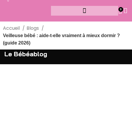
0
0
Accueil
Blogs
Veilleuse bébé : aide-t-elle vraiment à mieux dormir ?
(guide 2026)
Le Bébéablog
Veilleuse bébé : aide-t-
elle vraiment à mieux
dormir ? (guide 2026)