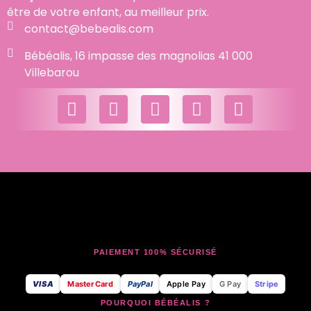
être de votre enfant, au meilleur prix.
contact@bebealis.com
Bébéalis, 16 impasse des magnolias 41 000
Villebarou
PAIEMENT 100% SÉCURISÉ
VISA
MasterCard
PayPal
Apple Pay
G Pay
Stripe
POURQUOI BÉBÉALIS ?